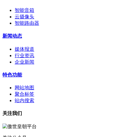
智能音箱
云摄像头
智能路由器
新闻动态
媒体报道
行业资讯
企业新闻
特色功能
网站地图
聚合标签
站内搜索
关注我们