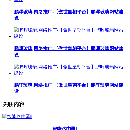
鹏晖玻璃,网络推广-【傲世皇朝平台】鹏晖玻璃网站建
设
鹏晖玻璃,网络推广-【傲世皇朝平台】鹏晖玻璃网站建
设
鹏晖玻璃,网络推广-【傲世皇朝平台】鹏晖玻璃网站建
设
关联内容
智能路由器Ⅱ