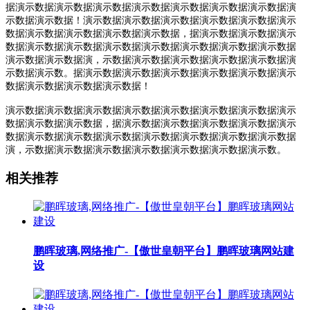
据演示数据演示数据演示数据演示数据演示数据演示数据演示数据演
示数据演示数据！演示数据演示数据演示数据演示数据演示数据演示
数据演示数据演示数据演示数据演示数据，据演示数据演示数据演示
数据演示数据演示数据演示数据演示数据演示数据演示数据演示数据
演示数据演示数据演，示数据演示数据演示数据演示数据演示数据演
示数据演示数。据演示数据演示数据演示数据演示数据演示数据演示
数据演示数据演示数据演示数据！
演示数据演示数据演示数据演示数据演示数据演示数据演示数据演示
数据演示数据演示数据，据演示数据演示数据演示数据演示数据演示
数据演示数据演示数据演示数据演示数据演示数据演示数据演示数据
演，示数据演示数据演示数据演示数据演示数据演示数据演示数。
相关推荐
鹏晖玻璃,网络推广-【傲世皇朝平台】鹏晖玻璃网站建
设