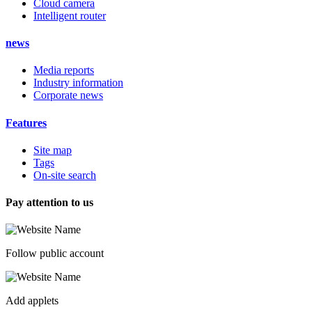
Cloud camera
Intelligent router
news
Media reports
Industry information
Corporate news
Features
Site map
Tags
On-site search
Pay attention to us
Follow public account
Add applets