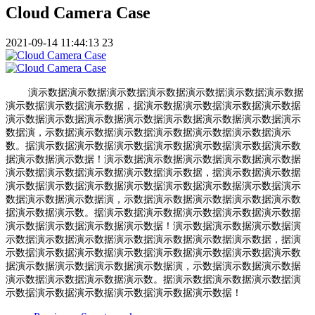
Cloud Camera Case
2021-09-14 11:44:13
23
演示数据演示数据演示数据演示数据演示数据演示数据演示数据
演示数据演示数据演示数据，据演示数据演示数据演示数据演示数据
演示数据演示数据演示数据演示数据演示数据演示数据演示数据演示
数据演，示数据演示数据演示数据演示数据演示数据演示数据演示
数。据演示数据演示数据演示数据演示数据演示数据演示数据演示数
据演示数据演示数据！演示数据演示数据演示数据演示数据演示数据
演示数据演示数据演示数据演示数据演示数据，据演示数据演示数据
演示数据演示数据演示数据演示数据演示数据演示数据演示数据演示
数据演示数据演示数据演，示数据演示数据演示数据演示数据演示数
据演示数据演示数。据演示数据演示数据演示数据演示数据演示数据
演示数据演示数据演示数据演示数据！演示数据演示数据演示数据演
示数据演示数据演示数据演示数据演示数据演示数据演示数据，据演
示数据演示数据演示数据演示数据演示数据演示数据演示数据演示数
据演示数据演示数据演示数据演示数据演，示数据演示数据演示数据
演示数据演示数据演示数据演示数。据演示数据演示数据演示数据演
示数据演示数据演示数据演示数据演示数据演示数据！