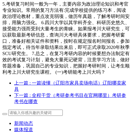
5.考研复习时间一般为一年，主要内容为政治理论知识和考官
专业知识。常用的复习方法有:完成学校提供的练习本，阅读
政治理论教材，重点攻克弱项，做历年真题，了解考研时间安
排，用脑力强化。 6.四川大学以其学科齐全、科研历史悠久、
接受能力强而受到大量考生的青睐。如果报考川大研究生，可
以获取最新考研信息，查询川大考研具体要求，把握考研窗
口，准备好相关证件和资料，按时在规定报名时间报名，参加
指定考试，待当年录取结果出来后，即可正式录取2020年秋季
SCU研究生。 7.总之，在复习考研内容的时候要想办法制定有
效的考试复习计划，避免大量死记硬背，注意学习方法，做好
答题准备，巩固自己的专业知识，把握好考研时间，让考生顺
利考上川大研究生课程。 (一)考研能考上川大吗？
上一篇
: 一篇读懂（辽阳市家具卖场电话）辽阳哪卖家
具
下一篇
: 全程干货（考研参考书目在官网哪里）考研参
考书在哪查
新闻动态
媒体报道