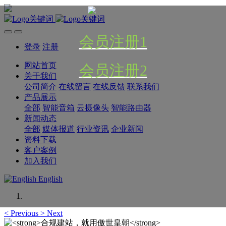
会员注册1
登录
注册
网站首页
会员注册2
关于我们
公司简介
在线留言
在线反馈
联系我们
产品展示
全部
智能音箱
云摄像头
智能路由器
新闻动态
全部
媒体报道
行业资讯
企业新闻
资料下载
客户案例
加入我们
English
<
Previous
>
Next