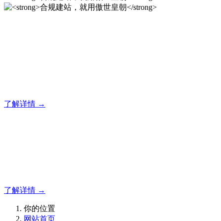
合规建站，就用傲世皇朝
专注于傲世皇朝企业建站系统的研发，为你提供合规、安全、
专业的官网解决方案！
了解详情 →
合规建站，就用傲世皇朝
合规建站，就用傲世皇朝
了解详情 →
你的位置
网站首页