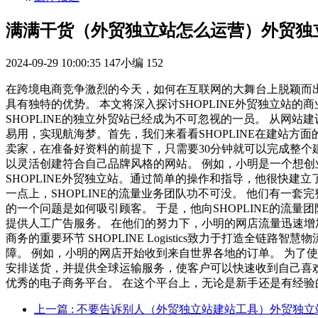
满满干货（外贸独立站怎么运营）外贸独
2024-09-29 10:00:35
147小编
152
在跨境电商竞争激烈的今天，如何在互联网的大舞台上脱颖而出
具有独特的优势。 本文将深入探讨SHOPLINE外贸独立站的
SHOPLINE的独立外贸站已经成为不可忽视的一员。 从网站
易用，实现航海梦。首先，我们来看看SHOPLINE在建站方面
卖家，在准备好资料的前提下，只需要30分钟就可以完成整个
以灵活创建符合自己品牌风格的网站。 例如，小明是一个想创
SHOPLINE外贸独立站。通过简单的操作和指导，他很快建
一点上，SHOPLINE的流量业务团队功不可没。 他们有一
的一个问题是如何吸引顾客。 于是，他向SHOPLINE的流
提供人工广告服务。 在他们的努力下，小明的网店流量迅速增加
商务的重要环节 SHOPLINE Logistics致力于打造
障。 例如，小明的网店开始收到来自世界各地的订单。 为了使客
安排送货，并提供全球运输服务，使客户可以快速收到自己喜欢
优秀的电子商务平台。 在这个平台上，无论是新手还是有经验的卖家都可以找到自
上一篇
: 不要告诉别人（外贸独立站建站工具）外贸独