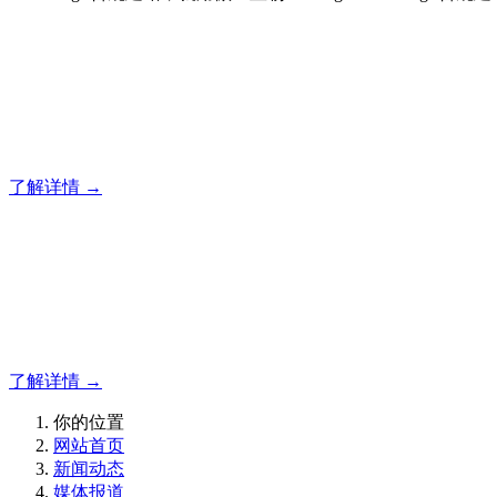
合规建站，就用傲世皇朝
专注于傲世皇朝企业建站系统的研发，为你提供合规、安全、
了解详情 →
合规建站，就用傲世皇朝
合规建站，就用傲世皇朝
了解详情 →
你的位置
网站首页
新闻动态
媒体报道