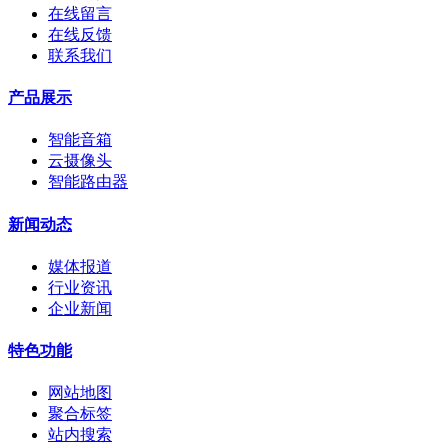
在线留言
在线反馈
联系我们
产品展示
智能音箱
云摄像头
智能路由器
新闻动态
媒体报道
行业资讯
企业新闻
特色功能
网站地图
聚合标签
站内搜索