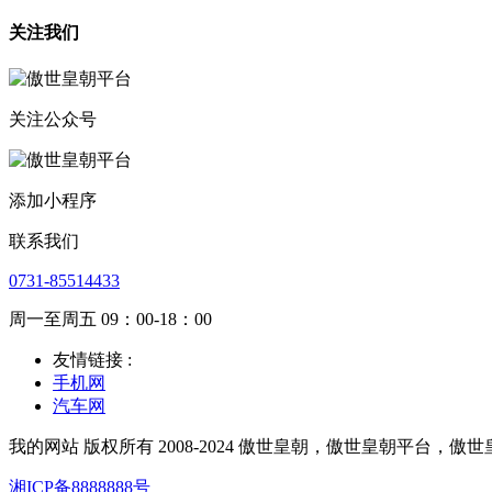
关注我们
关注公众号
添加小程序
联系我们
0731-85514433
周一至周五 09：00-18：00
友情链接 :
手机网
汽车网
我的网站 版权所有 2008-2024 傲世皇朝，傲世皇朝平台，傲
湘ICP备8888888号