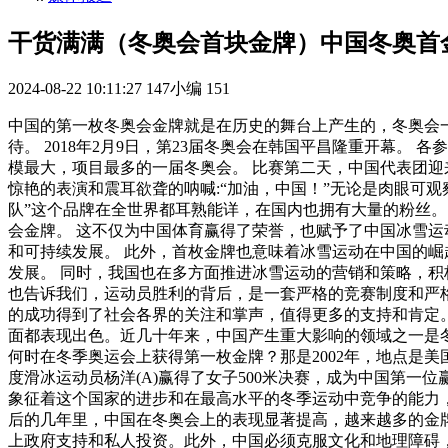
干货满满（冬奥会首块金牌）中国冬奥首
2024-08-22 10:11:27
147小编
151
中国的第一枚冬奥会金牌就是在历史的舞台上产生的，冬奥会
待。 2018年2月9日，第23届冬奥会在韩国平昌隆重开幕
模最大，项目最多的一届冬奥会。 比赛第二天，中国代表团迎
惊艳的表演和震耳欲聋的呐喊:“加油，中国！”无论是肉眼可
队”这个品牌在全世界都耳熟能详，在国内也拥有大量的粉丝。
会金牌。 这不仅为中国体育赢得了荣誉，也赋予了中国冰雪运
和可持续发展。 此外，首枚金牌也意味着冰雪运动在中国的崛
发展。 同时，我国也在多方面推进冰雪运动的营销和策略，积
也告诉我们，运动员胜利的背后，是一套严格的竞赛制度和严格
的成功得到了社会各界的关注和掌声，值得更多的支持和肯定。
面都表现出色。近几十年来，中国产生重大影响的领域之一是
何时在冬季奥运会上获得第一枚金牌？那是2002年，地点是美
度滑冰运动员杨洋(A)赢得了女子500米决赛，成为中国第
象征着这个国家的进步和在最高水平的冬季运动中竞争的能力
后的几年里，中国在冬奥会上的表现显著提高，越来越多的金
上政府支持和私人投资。此外，中国必须克服文化和地理障碍