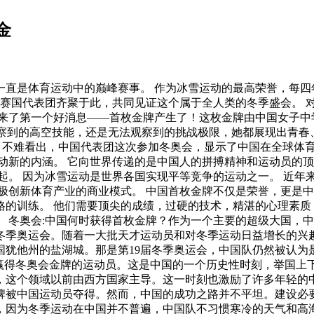
金
一直是体育运动中的巅峰赛事。 作为冰雪运动的最高荣誉，每四
。 各参赛国代表团齐聚于此，共同见证这个属于全人类的冬季盛会。
来了第一个好消息——首枚金牌产生了！这枚金牌由中国女子中学技
观察到的高空技能，还是无法观察到的挑战极限，她都展现出青春
 不难看出，中国代表团这次参加冬奥会，显示了中国在全球体
动新的内涵。 它向世界传递的是中国人的拼搏精神和运动员的顶
起。 因为冰雪运动是世界各国实现平等竞争的运动之一。 近年
极创新体育产业的商业模式。 中国首枚金牌不仅是荣誉，更是中
的训练。 他们需要顶尖的成绩，过硬的技术，精湛的心理素质
 冬奥会:中国何时获得首枚金牌？作为一个主要的超级大国，
冬季奥运会。随着一大批天才运动员和对冬季运动日益增长的兴
国犹他州的盐湖城。那是第19届冬季奥运会，中国队仍然被认为是
一位赢得冬奥会金牌的运动员。这是中国的一个历史性时刻，举国
，这个领域以前由西方国家主导。这一时刻也激励了许多年轻的
牌被中国运动员夺得。然而，中国的成功之路并不平坦。建设必
，因为冬季运动在中国并不普遍，中国队不习惯寒冷的天气和高