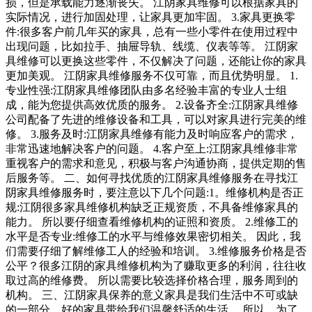
损，但是承载能力逐渐丧失。 江阴家具维修可以根据家具的
实际情况，进行加固处理，让家具更加牢固。 3.家具更换零
件:很多客户前几年买的家具，总有一些小零件在使用过程中
出现问题，比如拉手、抽屉导轨、线缆、仪表等等。 江阴家
具维修可以更换这些零件，不仅解决了问题，还能让你的家具
更加美观。 江阴家具维修服务不仅可靠，而且优势明显。 1.
专业性强:江阴家具维修团队由多名经验丰富的专业人士组
成，能为您提供高效优质的服务。 2.设备齐全:江阴家具维修
公司配备了先进的维修设备和工具，可以对家具进行完美的维
修。 3.服务及时:江阴家具维修有能力及时响应客户的需求，
非常迅速地解决客户的问题。 4.客户至上:江阴家具维修非常
重视客户的需求和意见，积极与客户沟通协商，提供定期的售
后服务等。 二、如何寻找优质的江阴家具维修服务在寻找江
阴家具维修服务时，要注意以下几个问题:1。维修机构是否正
规:江阴很多家具维修机构缺乏正规资质，不具备维修家具的
能力。 所以要仔细查看维修机构的证照和资质。 2.维修工的
水平是否专业:维修工的水平与维修效果密切相关。 因此，我
们需要仔细了解维修工人的经验和培训。 3.维修服务价格是否
公平？很多江阴的家具维修机构为了赚取更多的利润，往往收
取过高的维修费。 所以需要比较选择价格合理，服务周到的
机构。 三、江阴家具保养的意义家具是我们生活中不可或缺
的一部分，好的家具带给我们温馨舒适的生活。 所以，为了