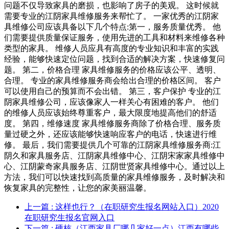
问题不仅导致家具的磨损，也影响了房子的美观。 这时候就
需要专业的江阴家具维修服务来帮忙了。 一家优秀的江阴家
具维修公司应该具备以下几个特点:第一，服务质量优秀。 他
们需要提供质量保证服务，使用先进的工具和材料来维修各种
类型的家具。 维修人员应具有高度的专业知识和丰富的实践
经验，能够快速定位问题，找到合适的解决方案，快速修复问
题。 第二，价格合理 家具维修服务的价格应该公平、透明、
合理。 专业的家具维修服务商会给出合理的价格区间。 客户
可以使用自己的预算而不会出错。 第三，客户保护 专业的江
阴家具维修公司，应该像家人一样关心有困难的客户。 他们
的维修人员应该始终尊重客户，最大限度地提高他们的舒适
度。 第四，维修速度 家具维修服务商除了价格合理、服务质
量过硬之外，还应该能够快速响应客户的电话，快速进行维
修。 最后，我们需要提供几个可靠的江阴家具维修服务商:江
阴久和家具服务店、江阴家具维修中心、江阴宋家家具维修中
心、江阴蒙奇家具服务店、江阴世贤家具维修中心。通过以上
方法，我们可以快速找到高质量的家具维修服务，及时解决和
恢复家具的完整性，让您的家美丽温馨。
上一篇
: 这样也行？（在职研究生报名网站入口）2020
在职研究生报名官网入口
下一篇
: 硬核（江西家具厂哪几家好一点）江西有哪些