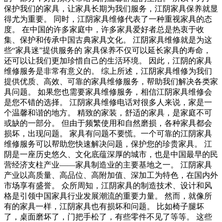
保护我们的家具，让家具长期为我们服务，江阴家具保养就显
得尤为重要。 同时，江阴家具维修代表了一种重视家具的态
度。 在中国的许多家庭中，许多家具爱好者总是热衷于收
集、保护和传承中国古典家具文化。 江阴家具维修就是为这
些“家具迷”提供服务的 家具保养不仅可以延长家具的寿命，
还可以让我们更加珍惜自己的生活环境。 因此，江阴的家具
维修服务是非常有意义的。 综上所述，江阴家具维修为我们
提供优质、高效、可靠的家具维修服务，帮助我们解决各类家
具问题。 如果您也需要家具维修服务，相信江阴家具维修会
是您不错的选择。 江阴家具维修电话对很多人来说，家是一
个温馨和谐的地方。 精致的家装，舒适的家具，是家庭不可
或缺的一部分。 但由于频繁使用和自然磨损，各种家具都会
损坏，出现问题。 家具有问题不要慌。一个可靠的江阴家具
维修服务可以帮助您快速解决问题，保护您的珍贵家具。 江
阴是一座历史悠久、文化底蕴深厚的城市，也是中国最早的民
营经济支柱产业——家具制造业的主要基地之一。 江阴家具
产业以高质量、高品位、高附加值、深加工为特色，在国内外
市场享有盛誉。 众所周知，江阴家具的制造技术、设计和风
格是引领中国家具行业发展潮流的重要力量。 然而，就像所
有的家具一样，江阴家具也有损坏和问题。 比如椅子腿坏
了，桌面磨坏了，门把手松了，有些零件不见了等等。 这些