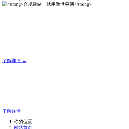
合规建站，就用傲世皇朝
专注于傲世皇朝企业建站系统的研发，为你提供合规、安全、
专业的官网解决方案！
了解详情 →
合规建站，就用傲世皇朝
合规建站，就用傲世皇朝
了解详情 →
你的位置
网站首页