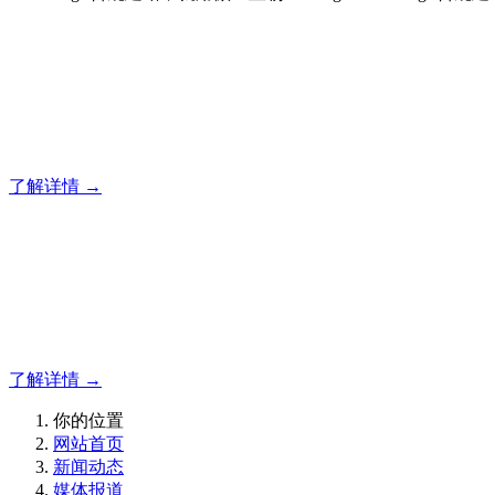
合规建站，就用傲世皇朝
专注于傲世皇朝企业建站系统的研发，为你提供合规、安全、
了解详情 →
合规建站，就用傲世皇朝
合规建站，就用傲世皇朝
了解详情 →
你的位置
网站首页
新闻动态
媒体报道