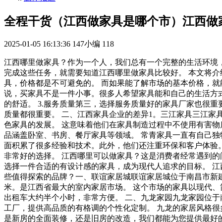
全程干货（江西做家具是哪个市）江西做
2025-01-05 16:13:36
147小编
118
江西哪里做家具？作为一个人，我们总有一个完整的生活环境，
完成这些任务，就需要知道江西哪里做家具比较好。 本文将介
具，价格都是不可避免的。 而如果能了解市场的基本价格，就
说，买家具不是一件小事。很多人希望家具能和自己的生活方式
的舒适。 3.服务质量第三，选择服务质量好的家具厂家也很
质量都很重要。 二、江西家具企业的差异1。三江家具三江家
色家具的发展。 这意味着他们在家具制造过程中不使用有害物质
品涵盖卧室、书房、餐厅家具等领域。 常青家具一直有自己独
面积累了很多经验和技术。此外，他们还注重环保和客户体验。
非常好的选择。 江西哪里可以做家具？这是消费者经常遇到的
选择一件合适的有设计感的家具，成为现代人追求的目标。 江
些值得探索的品牌？一、联谊家居城联谊家居城位于南昌市新建
米。是江西省最大的室内家居市场。 这个市场的家具以现代、
出租车大约半个小时，非常方便。 二、九龙家园九龙家园位于
工厂，提供高品质的有格调的个性化定制。 九龙的家居风格很
是新房的全面装修，还是旧房的改造，我们都能为您提供最好的