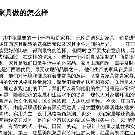
家具做的怎么样
其中很重要的一个环节就是家具。 无论是购买新家具，还是进
绍江西家具制造的选择因素以及家具企业之间的差异。 一、江
能更好的比较，得到最终的选择。 但同时也不要太在意价格，导
相匹配。 在这样的情况下，选择一个可以灵活定制的厂商是很
重要。 家具是我们日常生活中的必需品。家具出现问题，需要及
具是江西最优质、最受欢迎的品牌之一。 他们生产的家具在质量
，他们对环境和健康有着非常高的意识。 2.常青家具常青家具是
特的设计风格和质量标准，深受消费者的认可和喜爱。 3.康星
 通过参观他们的工厂，我们可以看到他们的生产过程是非常细
问题。随着经济的发展和生活水平的提高，现代人对家居环境的
西是古代文化名城，以文风浓郁、人杰地灵著称。 今天，江西
区。 由南昌联谊投资有限公司建设，是大型室内家居建材批发零
简约、实用为主，设计风格新颖新潮。 此外，联谊家居城还聚集
南昌经济开发区，是面向全市居民的家居生活服务中心。 以“所
多，有简约欧式、中式、田园、美式。 在设计上注重功能性和实
服务。 第三，红星美凯龙是家装行业的大佬，红星美凯龙在江